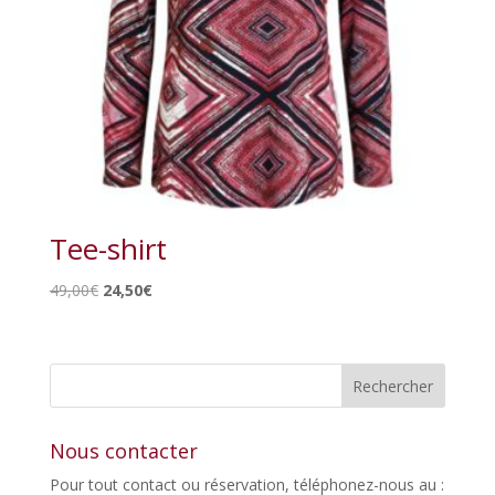
Tee-shirt
Le
Le
49,00
€
24,50
€
prix
prix
initial
actuel
était :
est :
49,00€.
24,50€.
Nous contacter
Pour tout contact ou réservation, téléphonez-nous au :