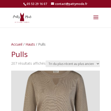
05 53 29 16 07
contact@pattymode.fr
Accueil
/
Hauts
/ Pulls
Pulls
Trié
207 résultats affichés
du
plus
récent
au
plus
ancien