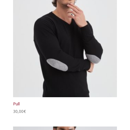
69,00€.
55,00€.
Pull
30,00
€