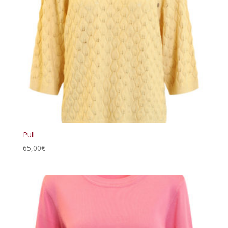
Pull
65,00
€