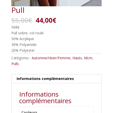
Pull
Le
Le
55,00
€
44,00
€
prix
prix
5686
initial
actuel
Pull sobre, col roulé
était :
est :
50% Acrylique
55,00€.
44,00€.
30% Polyamide
20% Polyester
Catégories :
Automne/Hiver/Femme
,
Hauts
,
Mcm
,
Pulls
Informations complémentaires
Informations
complémentaires
Couleurs