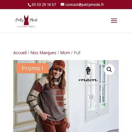
05 53 29 16 07
contact@pattymode.fr
Accueil
/
Nos Marques
/
Mcm
/ Pull
Promo !