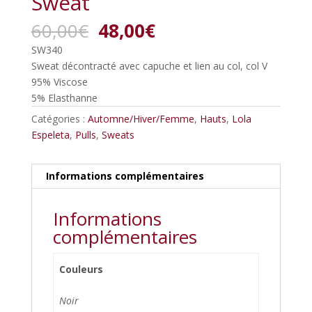
Sweat
Le
Le
60,00
€
48,00
€
prix
prix
SW340
initial
actuel
Sweat décontracté avec capuche et lien au col, col V
était :
est :
95% Viscose
60,00€.
48,00€.
5% Elasthanne
Catégories :
Automne/Hiver/Femme
,
Hauts
,
Lola
Espeleta
,
Pulls
,
Sweats
Informations complémentaires
Informations
complémentaires
Couleurs
Noir