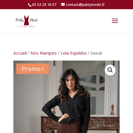
05 53 29 16 07
contact@pattymode.fr
Accueil
/
Nos Marques
/
Lola Espeleta
/ Sweat
Promo !