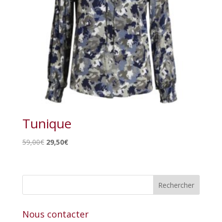
Tunique
Le
Le
59,00
€
29,50
€
prix
prix
initial
actuel
était :
est :
59,00€.
29,50€.
Nous contacter