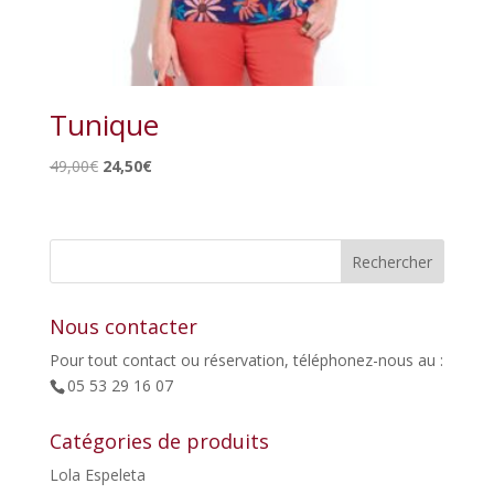
Tunique
Le
Le
49,00
€
24,50
€
prix
prix
initial
actuel
était :
est :
49,00€.
24,50€.
Nous contacter
Pour tout contact ou réservation, téléphonez-nous au :
05 53 29 16 07
Catégories de produits
Lola Espeleta