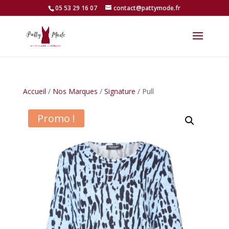
05 53 29 16 07
contact@pattymode.fr
Accueil
/
Nos Marques
/
Signature
/ Pull
Promo !