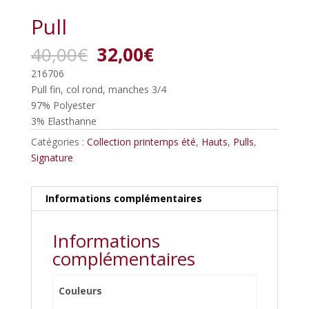
Pull
Le
Le
40,00
€
32,00
€
prix
prix
216706
initial
actuel
Pull fin, col rond, manches 3/4
était :
est :
97% Polyester
40,00€.
32,00€.
3% Elasthanne
Catégories :
Collection printemps été
,
Hauts
,
Pulls
,
Signature
Informations complémentaires
Informations
complémentaires
Couleurs