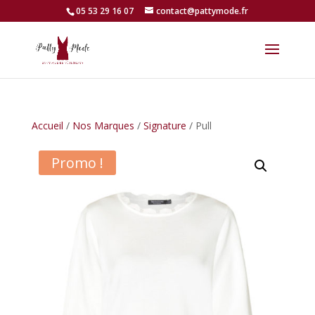
05 53 29 16 07
contact@pattymode.fr
Accueil
/
Nos Marques
/
Signature
/ Pull
Promo !