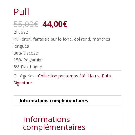
Pull
Le
Le
55,00
€
44,00
€
prix
prix
216682
initial
actuel
Pull droit, fantaisie sur le fond, col rond, manches
était :
est :
longues
55,00€.
44,00€.
80% Viscose
15% Polyamide
5% Elasthanne
Catégories :
Collection printemps été
,
Hauts
,
Pulls
,
Signature
Informations complémentaires
Informations
complémentaires