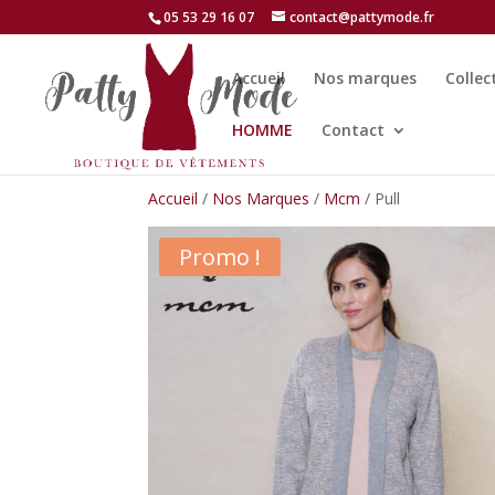
05 53 29 16 07
contact@pattymode.fr
Accueil
Nos marques
Collec
HOMME
Contact
Accueil
/
Nos Marques
/
Mcm
/ Pull
Promo !