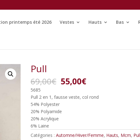
tion printemps été 2026
Vestes
Hauts
Bas
Pull
Le
Le
69,00
€
55,00
€
prix
prix
5685
initial
actuel
Pull 2 en 1, fausse veste, col rond
était :
est :
54% Polyester
69,00€.
55,00€.
20% Polyamide
20% Acrylique
6% Laine
Catégories :
Automne/Hiver/Femme
,
Hauts
,
Mcm
,
Pul