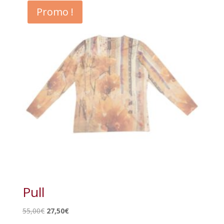
était :
est :
Promo !
45,00€.
22,50€.
Pull
Le
Le
55,00
€
27,50
€
prix
prix