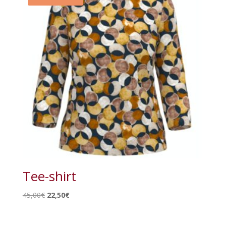
Tee-shirt
Le
Le
45,00
€
22,50
€
prix
prix
initial
actuel