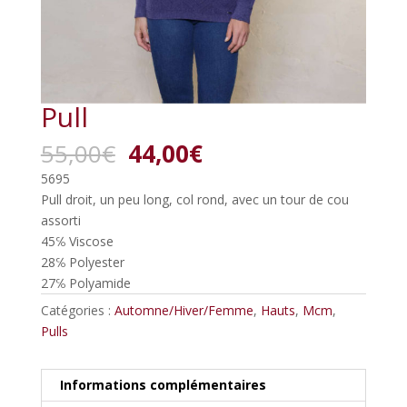
Pull
Le
Le
55,00
€
44,00
€
prix
prix
5695
initial
actuel
Pull droit, un peu long, col rond, avec un tour de cou
était :
est :
assorti
55,00€.
44,00€.
45℅ Viscose
28℅ Polyester
27℅ Polyamide
Catégories :
Automne/Hiver/Femme
,
Hauts
,
Mcm
,
Pulls
Informations complémentaires