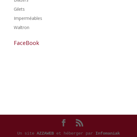
Gilets
Imperméables
Waltron
FaceBook
Un site
AZZAWEB
et héberger par
Infomaniak