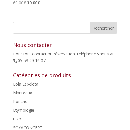
Le
Le
60,00
€
30,00
€
prix
prix
initial
actuel
était :
est :
60,00€.
30,00€.
Nous contacter
Pour tout contact ou réservation, téléphonez-nous au :
05 53 29 16 07
Catégories de produits
Lola Espeleta
Manteaux
Poncho
Etymologie
Ciso
SOYACONCEPT