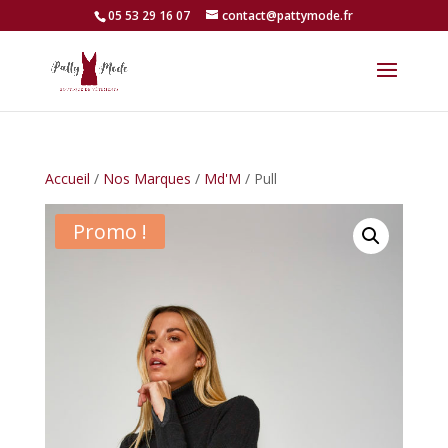
05 53 29 16 07
contact@pattymode.fr
Accueil
/
Nos Marques
/
Md'M
/ Pull
Promo !