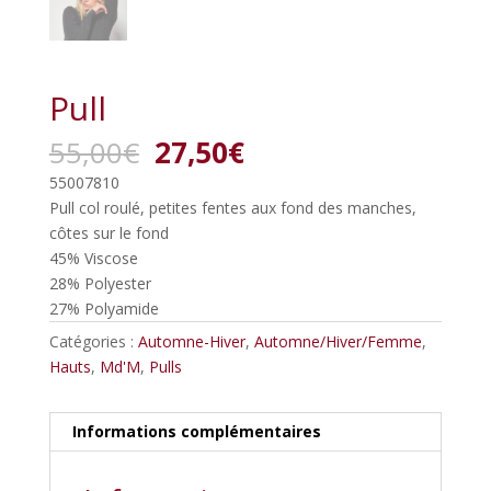
Pull
Le
Le
55,00
€
27,50
€
prix
prix
55007810
initial
actuel
Pull col roulé, petites fentes aux fond des manches,
était :
est :
côtes sur le fond
55,00€.
27,50€.
45% Viscose
28% Polyester
27% Polyamide
Catégories :
Automne-Hiver
,
Automne/Hiver/Femme
,
Hauts
,
Md'M
,
Pulls
Informations complémentaires