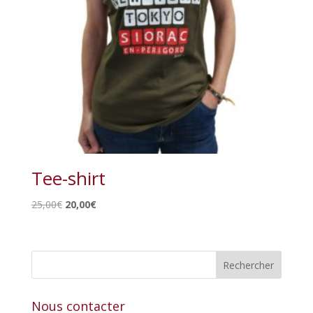
Tee-shirt
Le
Le
25,00
€
20,00
€
prix
prix
initial
actuel
était :
est :
25,00€.
20,00€.
Nous contacter