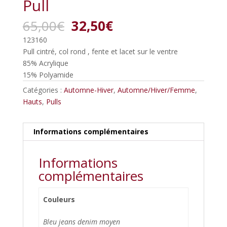
Pull
Le
Le
65,00
€
32,50
€
prix
prix
123160
initial
actuel
Pull cintré, col rond , fente et lacet sur le ventre
était :
est :
85% Acrylique
65,00€.
32,50€.
15% Polyamide
Catégories :
Automne-Hiver
,
Automne/Hiver/Femme
,
Hauts
,
Pulls
Informations complémentaires
Informations
complémentaires
Couleurs
Bleu jeans denim moyen