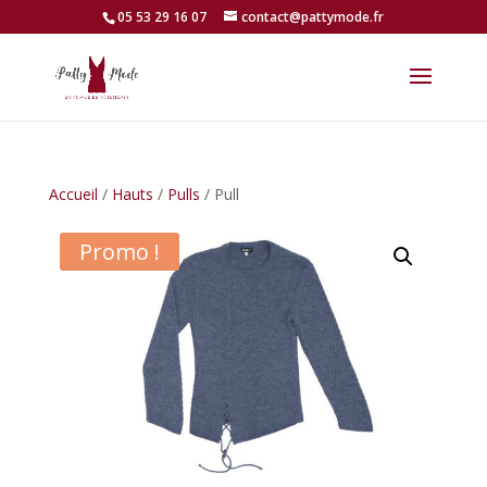
05 53 29 16 07
contact@pattymode.fr
Accueil
/
Hauts
/
Pulls
/ Pull
Promo !