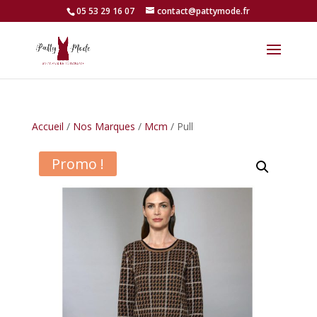
05 53 29 16 07
contact@pattymode.fr
Accueil
/
Nos Marques
/
Mcm
/ Pull
Promo !