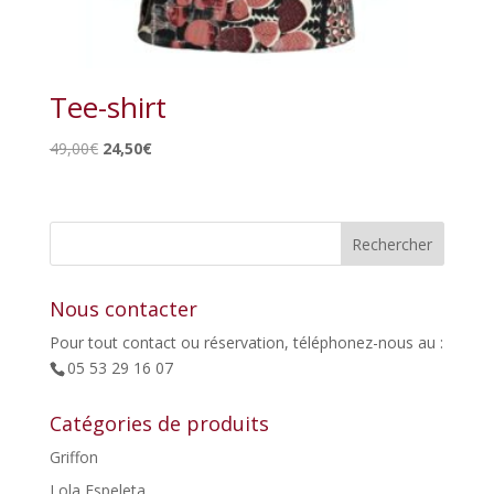
Tee-shirt
Le
Le
49,00
€
24,50
€
prix
prix
initial
actuel
était :
est :
49,00€.
24,50€.
Nous contacter
Pour tout contact ou réservation, téléphonez-nous au :
05 53 29 16 07
Catégories de produits
Griffon
Lola Espeleta