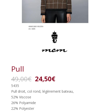
Pull
Le
Le
49,00
€
24,50
€
prix
prix
5435
initial
actuel
Pull droit, col rond, légèrement bateau,
était :
est :
52% Viscose
49,00€.
24,50€.
26% Polyamide
22% Polyester