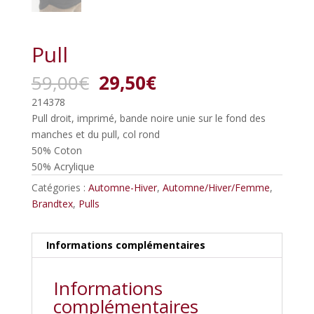
Pull
Le
Le
59,00
€
29,50
€
prix
prix
214378
initial
actuel
Pull droit, imprimé, bande noire unie sur le fond des
était :
est :
manches et du pull, col rond
59,00€.
29,50€.
50% Coton
50% Acrylique
Catégories :
Automne-Hiver
,
Automne/Hiver/Femme
,
Brandtex
,
Pulls
Informations complémentaires
Informations
complémentaires