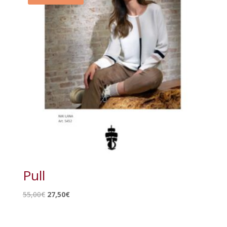
Pull
Le
Le
55,00
€
27,50
€
prix
prix
initial
actuel