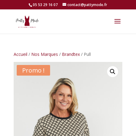
05 53 29 16 07
contact@pattymode.fr
Accueil
/
Nos Marques
/
Brandtex
/ Pull
Promo !