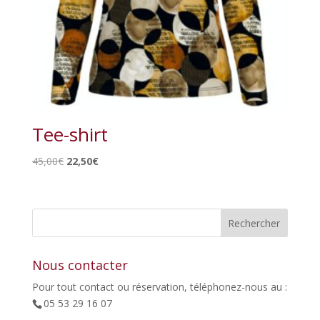
Tee-shirt
Le
Le
45,00
€
22,50
€
prix
prix
initial
actuel
était :
est :
45,00€.
22,50€.
Nous contacter
Pour tout contact ou réservation, téléphonez-nous au :
05 53 29 16 07