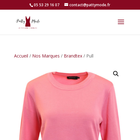
05 53 29 16 07
contact@pattymode.fr
Accueil
/
Nos Marques
/
Brandtex
/ Pull