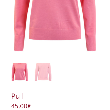
Pull
45,00
€