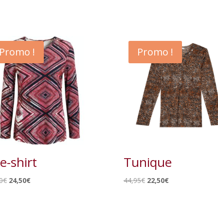
Promo !
Promo !
e-shirt
Tunique
Le
Le
Le
Le
0
€
24,50
€
44,95
€
22,50
€
prix
prix
prix
prix
initial
actuel
initial
actuel
était :
est :
était :
est :