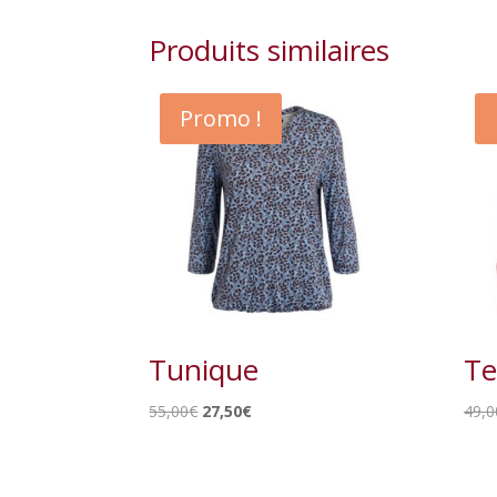
Produits similaires
Promo !
Tunique
Te
Le
Le
55,00
€
27,50
€
49,0
prix
prix
initial
actuel
était :
est :