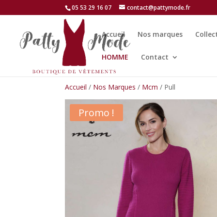
05 53 29 16 07
contact@pattymode.fr
Accueil
Nos marques
Collec
HOMME
Contact
Accueil
/
Nos Marques
/
Mcm
/ Pull
Promo !