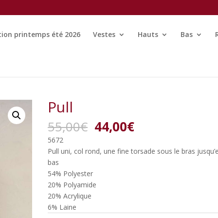
tion printemps été 2026
Vestes
Hauts
Bas
Pull
Le
Le
55,00
€
44,00
€
prix
prix
5672
initial
actuel
Pull uni, col rond, une fine torsade sous le bras jusqu’
était :
est :
bas
55,00€.
44,00€.
54% Polyester
20% Polyamide
20% Acrylique
6% Laine