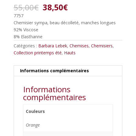
Le
Le
55,00
€
38,50
€
prix
prix
7757
initial
actuel
Chemisier sympa, beau décolleté, manches longues
était :
est :
92% Viscose
55,00€.
38,50€.
8% Elasthanne
Catégories :
Barbara Lebek
,
Chemises
,
Chemisiers
,
Collection printemps été
,
Hauts
Informations complémentaires
Informations
complémentaires
Couleurs
Orange