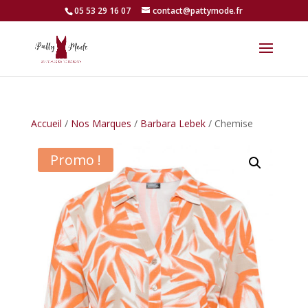
05 53 29 16 07
contact@pattymode.fr
Accueil
/
Nos Marques
/
Barbara Lebek
/ Chemise
Promo !