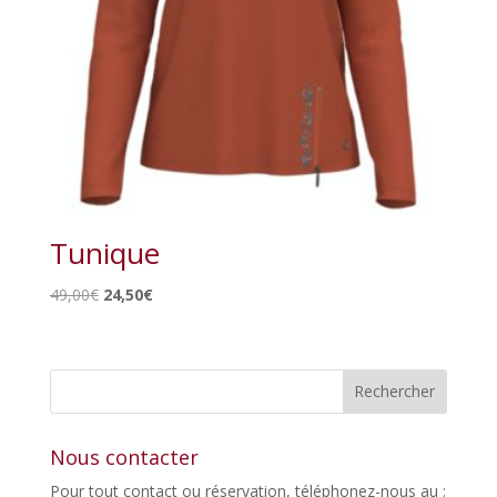
Tunique
Le
Le
49,00
€
24,50
€
prix
prix
initial
actuel
était :
est :
49,00€.
24,50€.
Nous contacter
Pour tout contact ou réservation, téléphonez-nous au :