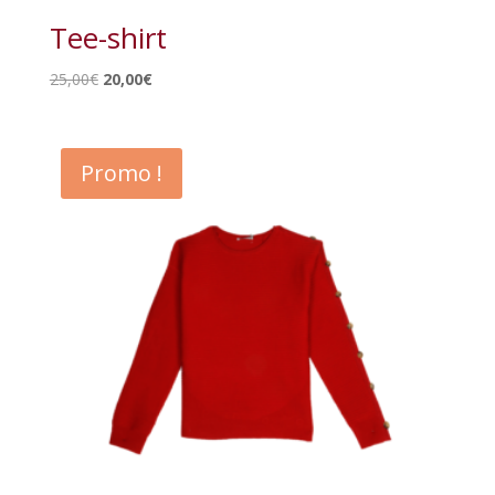
Tee-shirt
Le
Le
25,00
€
20,00
€
prix
prix
initial
actuel
était :
est :
Promo !
25,00€.
20,00€.