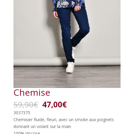
Chemise
Le
Le
59,90
€
47,00
€
prix
prix
3037375
initial
actuel
Chemisier fluide, fleuri, avec un smoke aux poignets
était :
est :
donnant un volant sur la main
59,90€.
47,00€.
100% Viscose