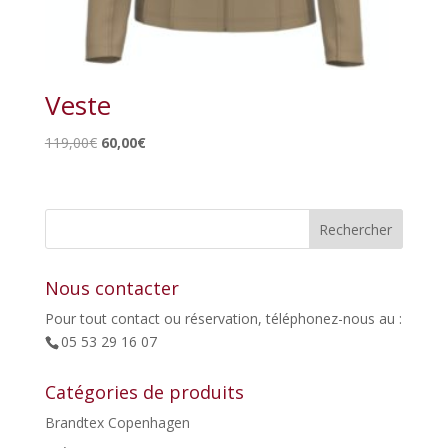
Veste
Le
Le
119,00
€
60,00
€
prix
prix
initial
actuel
était :
est :
119,00€.
60,00€.
Nous contacter
Pour tout contact ou réservation, téléphonez-nous au :
05 53 29 16 07
Catégories de produits
Brandtex Copenhagen