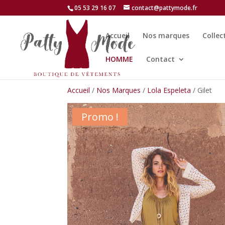
05 53 29 16 07
contact@pattymode.fr
Accueil
Nos marques
Collec
HOMME
Contact
Accueil
/
Nos Marques
/
Lola Espeleta
/ Gilet
Promo !