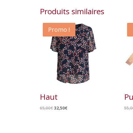
Produits similaires
Promo !
Haut
Pu
Le
Le
65,00
€
32,50
€
55,0
prix
prix
initial
actuel
était :
est :