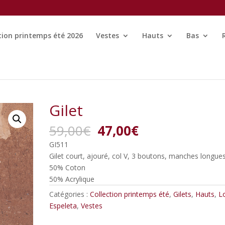
tion printemps été 2026
Vestes
Hauts
Bas
Gilet
Le
Le
59,00
€
47,00
€
prix
prix
GI511
initial
actuel
Gilet court, ajouré, col V, 3 boutons, manches longue
était :
est :
50% Coton
59,00€.
47,00€.
50% Acrylique
Catégories :
Collection printemps été
,
Gilets
,
Hauts
,
L
Espeleta
,
Vestes