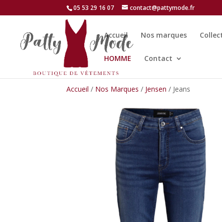
05 53 29 16 07
contact@pattymode.fr
Accueil
Nos marques
Collec
HOMME
Contact
Accueil
/
Nos Marques
/
Jensen
/ Jeans