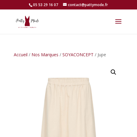
05 53 29 16 07
contact@pattymode.fr
Accueil
/
Nos Marques
/
SOYACONCEPT
/ Jupe