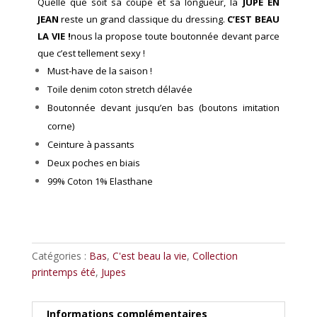
Quelle que soit sa coupe et sa longueur, la
JUPE EN
JEAN
reste un grand classique du dressing.
C’EST BEAU
LA VIE !
nous la propose toute boutonnée devant parce
que c’e
s
t tellement sexy !
Must-have de la saison !
Toile denim coton stretch délavée
Boutonnée devant jusqu’en bas (boutons imitation
corne)
Ceinture à passants
Deux poches en biais
99% Coton 1% Elasthane
Catégories :
Bas
,
C'est beau la vie
,
Collection
printemps été
,
Jupes
Informations complémentaires