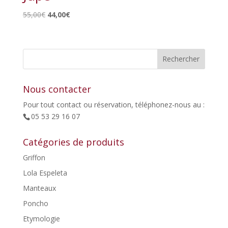
Le
Le
55,00
€
44,00
€
prix
prix
initial
actuel
était :
est :
55,00€.
44,00€.
Nous contacter
Pour tout contact ou réservation, téléphonez-nous au :
05 53 29 16 07
Catégories de produits
Griffon
Lola Espeleta
Manteaux
Poncho
Etymologie