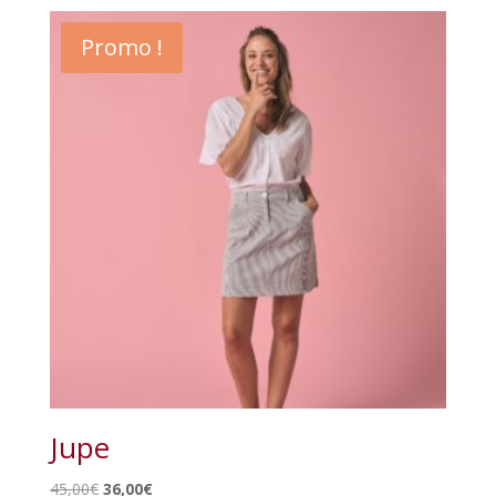
initial
actuel
était :
est :
Promo !
55,00€.
27,50€.
Jupe
Le
Le
45,00
€
36,00
€