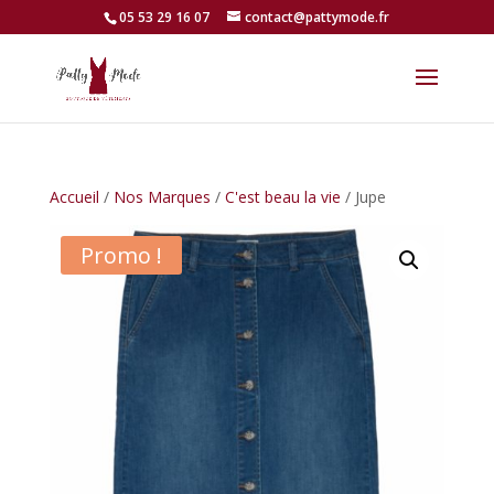
05 53 29 16 07
contact@pattymode.fr
Accueil
/
Nos Marques
/
C'est beau la vie
/ Jupe
Promo !