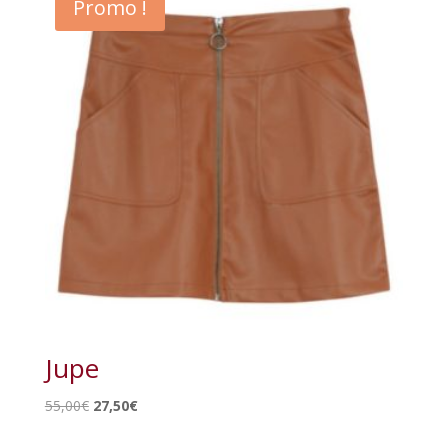
Promo !
Jupe
Le
Le
55,00
€
27,50
€
prix
prix