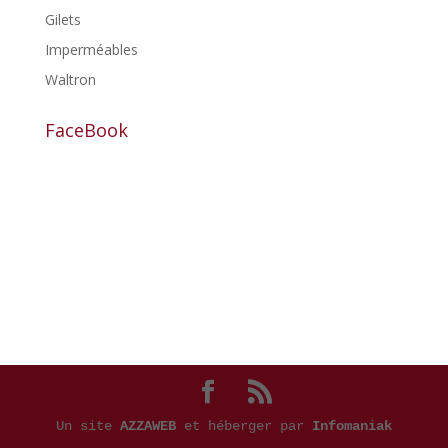
Gilets
Imperméables
Waltron
FaceBook
Un site
AZZAWEB
et héberger par
Infomaniak