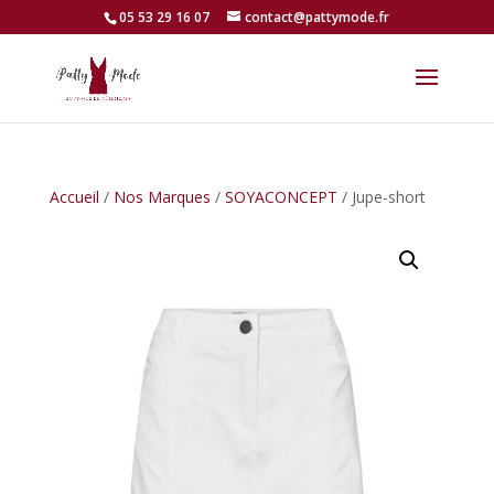
05 53 29 16 07
contact@pattymode.fr
Accueil
/
Nos Marques
/
SOYACONCEPT
/ Jupe-short