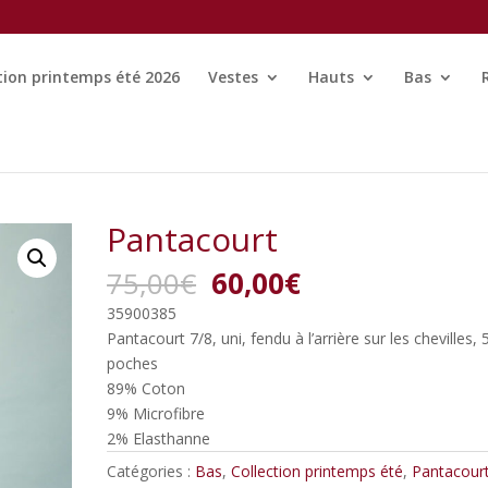
tion printemps été 2026
Vestes
Hauts
Bas
Pantacourt
Le
Le
75,00
€
60,00
€
prix
prix
35900385
initial
actuel
Pantacourt 7/8, uni, fendu à l’arrière sur les chevilles, 
était :
est :
poches
75,00€.
60,00€.
89% Coton
9% Microfibre
2% Elasthanne
Catégories :
Bas
,
Collection printemps été
,
Pantacour