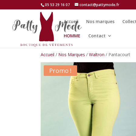
05 53 29 16 07
contact@pattymode.fr
Accueil
Nos marques
Collec
HOMME
Contact
Accueil
/
Nos Marques
/
Waltron
/ Pantacourt
Promo !