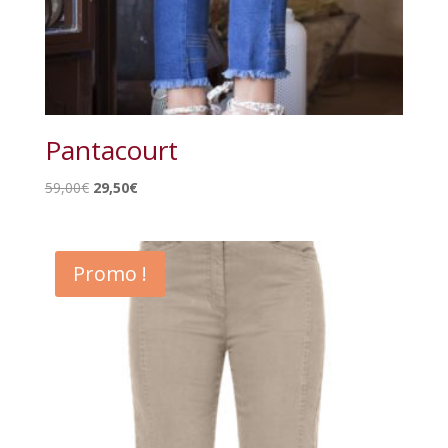
Pantacourt
Le
Le
59,00
€
29,50
€
prix
prix
initial
actuel
était :
est :
Promo !
59,00€.
29,50€.