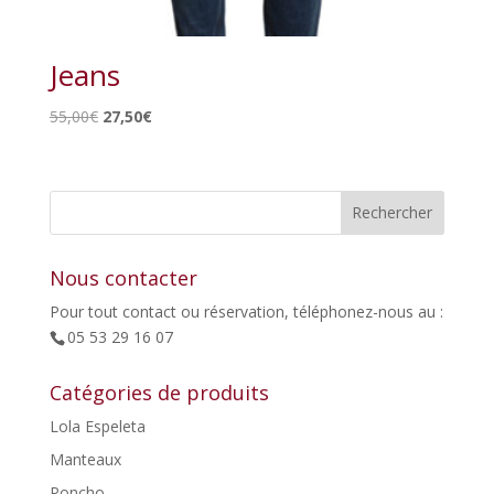
Jeans
Le
Le
55,00
€
27,50
€
prix
prix
initial
actuel
était :
est :
55,00€.
27,50€.
Nous contacter
Pour tout contact ou réservation, téléphonez-nous au :
05 53 29 16 07
Catégories de produits
Lola Espeleta
Manteaux
Poncho