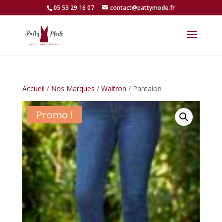
05 53 29 16 07
contact@pattymode.fr
Accueil
/
Nos Marques
/
Waltron
/ Pantalon
Promo !