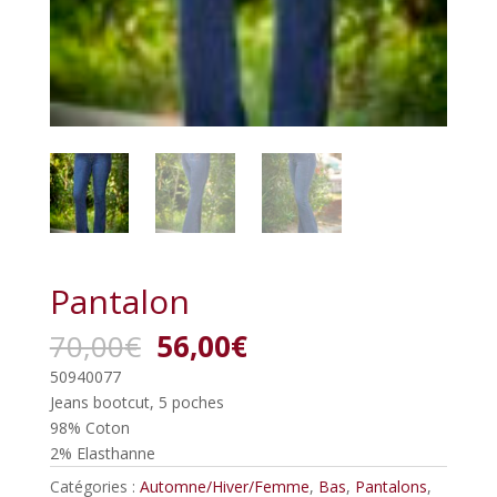
Pantalon
Le
Le
70,00
€
56,00
€
prix
prix
50940077
initial
actuel
Jeans bootcut, 5 poches
était :
est :
98% Coton
70,00€.
56,00€.
2% Elasthanne
Catégories :
Automne/Hiver/Femme
,
Bas
,
Pantalons
,