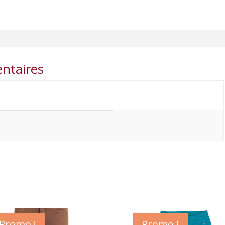
ntaires
Promo !
Promo !