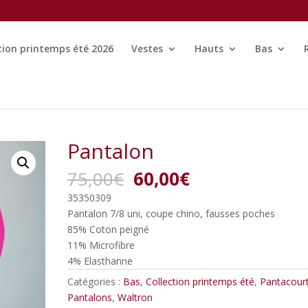
tion printemps été 2026
Vestes
Hauts
Bas
Pantalon
Le
Le
75,00
€
60,00
€
prix
prix
35350309
initial
actuel
Pantalon 7/8 uni, coupe chino, fausses poches
était :
est :
85% Coton peigné
75,00€.
60,00€.
11% Microfibre
4% Elasthanne
Catégories :
Bas
,
Collection printemps été
,
Pantacour
Pantalons
,
Waltron