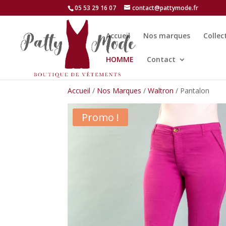
05 53 29 16 07
contact@pattymode.fr
Accueil
Nos marques
Collec
HOMME
Contact
Accueil
/
Nos Marques
/
Waltron
/ Pantalon
Promo !