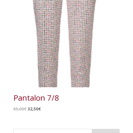
Pantalon 7/8
Le
Le
65,00
€
32,50
€
prix
prix
initial
actuel
était :
est :