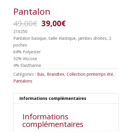
Pantalon
Le
Le
49,00
€
39,00
€
prix
prix
210250
initial
actuel
Pantalon basique, taille élastique, jambes droites, 2
était :
est :
poches
49,00€.
39,00€.
64% Polyester
32% Viscose
4% Elasthanne
Catégories :
Bas
,
Brandtex
,
Collection printemps été
,
Pantalons
Informations complémentaires
Informations
complémentaires