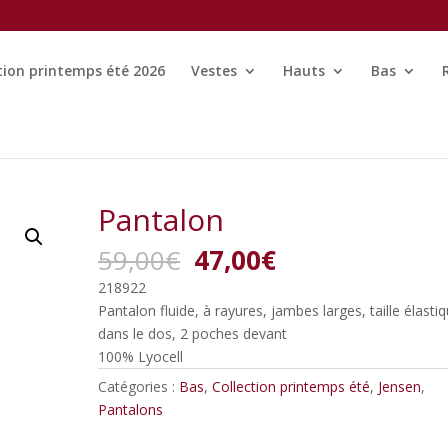
tion printemps été 2026
Vestes
Hauts
Bas
Pantalon
Le
Le
59,00
€
47,00
€
prix
prix
218922
initial
actuel
Pantalon fluide, à rayures, jambes larges, taille élasti
était :
est :
dans le dos, 2 poches devant
59,00€.
47,00€.
100% Lyocell
Catégories :
Bas
,
Collection printemps été
,
Jensen
,
Pantalons