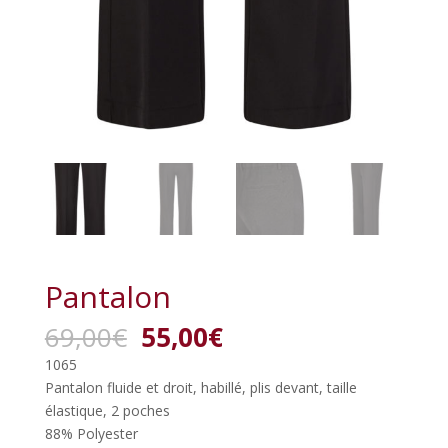
Pantalon
Le
Le
69,00
€
55,00
€
prix
prix
1065
initial
actuel
Pantalon fluide et droit, habillé, plis devant, taille
était :
est :
élastique, 2 poches
69,00€.
55,00€.
88% Polyester