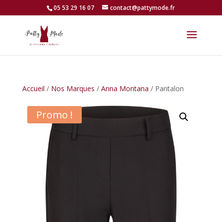
05 53 29 16 07
contact@pattymode.fr
Accueil
/
Nos Marques
/
Anna Montana
/ Pantalon
Promo !