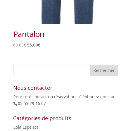
Pantalon
Le
Le
69,00
€
55,00
€
prix
prix
initial
actuel
était :
est :
69,00€.
55,00€.
Nous contacter
Pour tout contact ou réservation, téléphonez-nous au :
05 53 29 16 07
Catégories de produits
Lola Espeleta