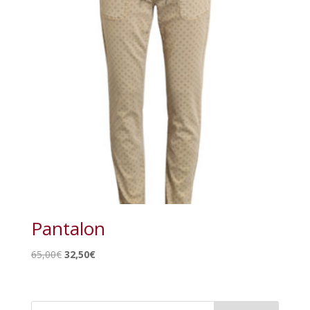
Pantalon
Le
Le
65,00
€
32,50
€
prix
prix
initial
actuel
était :
est :