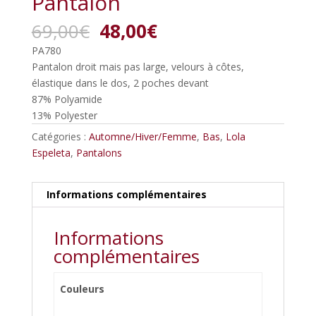
Pantalon
Le
Le
69,00
€
48,00
€
prix
prix
PA780
initial
actuel
Pantalon droit mais pas large, velours à côtes,
était :
est :
élastique dans le dos, 2 poches devant
69,00€.
48,00€.
87% Polyamide
13% Polyester
Catégories :
Automne/Hiver/Femme
,
Bas
,
Lola
Espeleta
,
Pantalons
Informations complémentaires
Informations
complémentaires
Couleurs