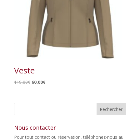
Veste
Le
Le
119,00
€
60,00
€
prix
prix
initial
actuel
était :
est :
119,00€.
60,00€.
Nous contacter
Pour tout contact ou réservation, téléphonez-nous au :