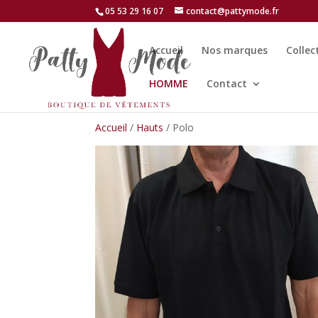
05 53 29 16 07
contact@pattymode.fr
Accueil
Nos marques
Collec
HOMME
Contact
Accueil
/
Hauts
/ Polo