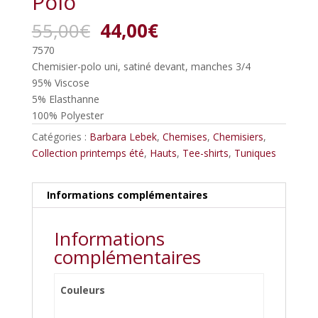
Polo
Le
Le
55,00
€
44,00
€
prix
prix
7570
initial
actuel
Chemisier-polo uni, satiné devant, manches 3/4
était :
est :
95% Viscose
55,00€.
44,00€.
5% Elasthanne
100% Polyester
Catégories :
Barbara Lebek
,
Chemises
,
Chemisiers
,
Collection printemps été
,
Hauts
,
Tee-shirts
,
Tuniques
Informations complémentaires
Informations
complémentaires
Couleurs