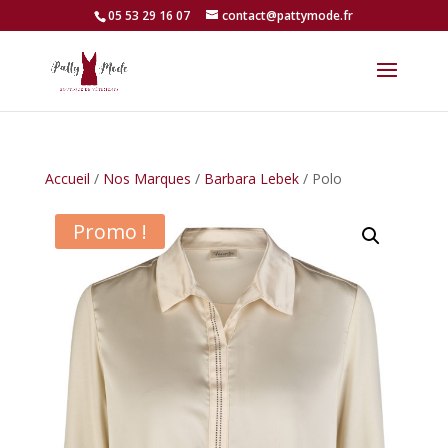
05 53 29 16 07
contact@pattymode.fr
Accueil
/
Nos Marques
/
Barbara Lebek
/ Polo
Promo !