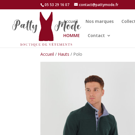
05 53 29 16 07
contact@pattymode.fr
Accueil
Nos marques
Collec
HOMME
Contact
Accueil
/
Hauts
/ Polo