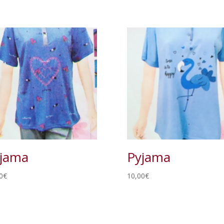
jama
Pyjama
0
€
10,00
€