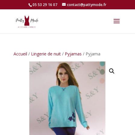
05 53 29 16 07
contact@pattymode.fr
Accueil
/
Lingerie de nuit
/
Pyjamas
/ Pyjama