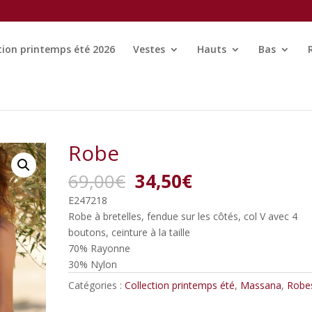
tion printemps été 2026
Vestes
Hauts
Bas
Robe
Le
Le
69,00
€
34,50
€
prix
prix
E247218
initial
actuel
Robe à bretelles, fendue sur les côtés, col V avec 4
était :
est :
boutons, ceinture à la taille
69,00€.
34,50€.
70% Rayonne
30% Nylon
Catégories :
Collection printemps été
,
Massana
,
Robe