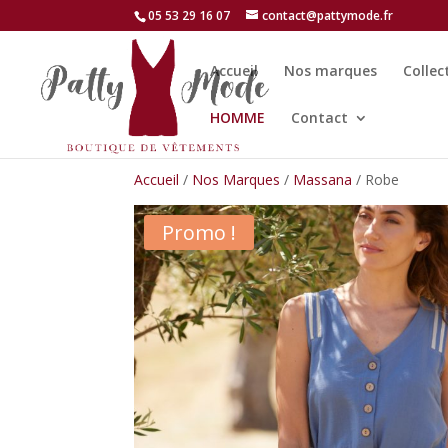
05 53 29 16 07
contact@pattymode.fr
Accueil
Nos marques
Collec
HOMME
Contact
Accueil
/
Nos Marques
/
Massana
/ Robe
Promo !