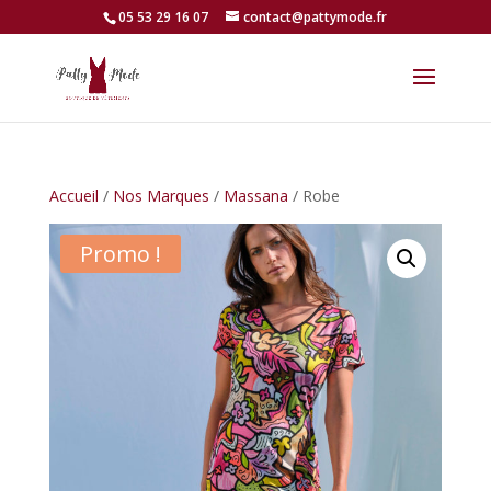
05 53 29 16 07
contact@pattymode.fr
Accueil
/
Nos Marques
/
Massana
/ Robe
Promo !