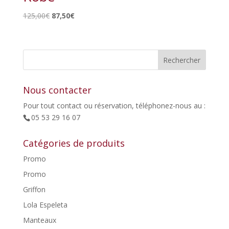
Le
Le
125,00
€
87,50
€
prix
prix
initial
actuel
était :
est :
125,00€.
87,50€.
Nous contacter
Pour tout contact ou réservation, téléphonez-nous au :
05 53 29 16 07
Catégories de produits
Promo
Promo
Griffon
Lola Espeleta
Manteaux