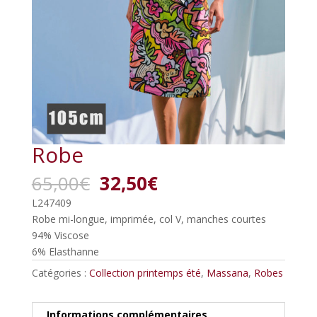
Robe
Le
Le
65,00
€
32,50
€
prix
prix
L247409
initial
actuel
Robe mi-longue, imprimée, col V, manches courtes
était :
est :
94% Viscose
65,00€.
32,50€.
6% Elasthanne
Catégories :
Collection printemps été
,
Massana
,
Robes
Informations complémentaires