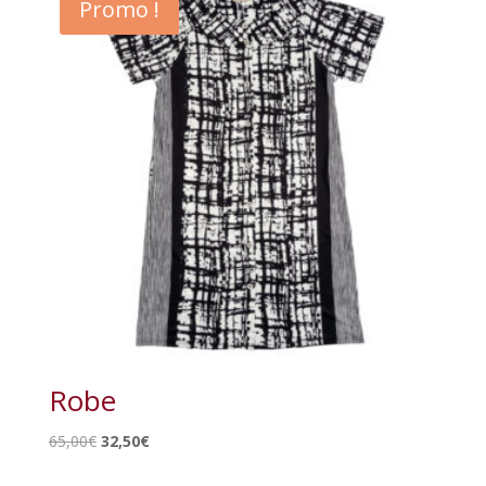
Promo !
Robe
Le
Le
65,00
€
32,50
€
prix
prix