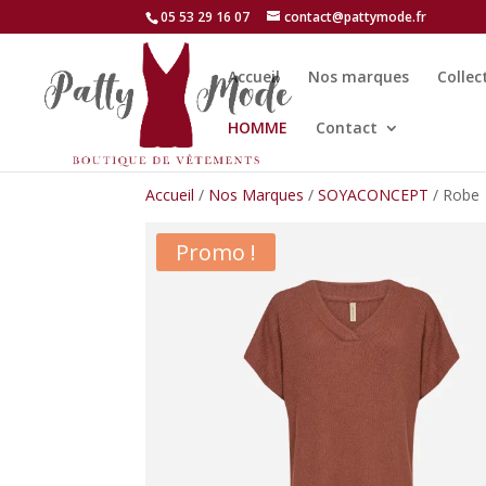
05 53 29 16 07
contact@pattymode.fr
Accueil
Nos marques
Collec
HOMME
Contact
Accueil
/
Nos Marques
/
SOYACONCEPT
/ Robe
Promo !