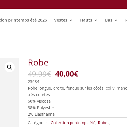
tion printemps été 2026
Vestes
Hauts
Bas
Robe
Le
Le
49,99
€
40,00
€
prix
prix
25684
initial
actuel
Robe longue, droite, fendue sur les côtés, col V, man
était :
est :
très courtes
49,99€.
40,00€.
60% Viscose
38% Polyester
2% Elasthanne
Catégories :
Collection printemps été
,
Robes
,