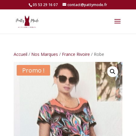
05 53 29 16 07
contact@pattymode.fr
Accueil
/
Nos Marques
/
France Rivoire
/ Robe
Promo !