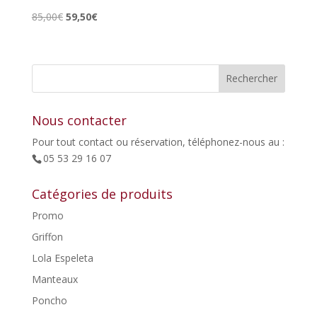
Le
Le
85,00
€
59,50
€
prix
prix
initial
actuel
était :
est :
85,00€.
59,50€.
Nous contacter
Pour tout contact ou réservation, téléphonez-nous au :
05 53 29 16 07
Catégories de produits
Promo
Griffon
Lola Espeleta
Manteaux
Poncho