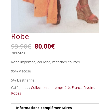
Robe
Le
Le
99,90
€
80,00
€
prix
prix
7092423
initial
actuel
était :
est :
Robe imprimée, col rond, manches courtes
99,90€.
80,00€.
95% Viscose
5% Elasthanne
Catégories :
Collection printemps été
,
France Rivoire
,
Robes
Informations complémentaires