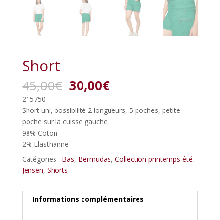
Short
Le
Le
45,00
€
30,00
€
prix
prix
215750
initial
actuel
Short uni, possibilité 2 longueurs, 5 poches, petite
était :
est :
poche sur la cuisse gauche
45,00€.
30,00€.
98% Coton
2% Elasthanne
Catégories :
Bas
,
Bermudas
,
Collection printemps été
,
Jensen
,
Shorts
Informations complémentaires