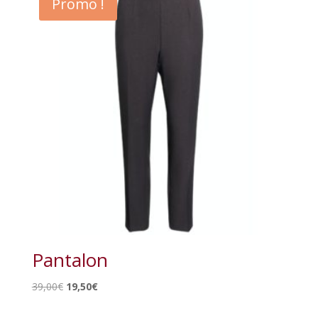
Promo !
Pantalon
Le
Le
39,00
€
19,50
€
prix
prix