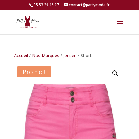
05 53 29 16 07
contact@pattymode.fr
Accueil
/
Nos Marques
/
Jensen
/ Short
Promo !