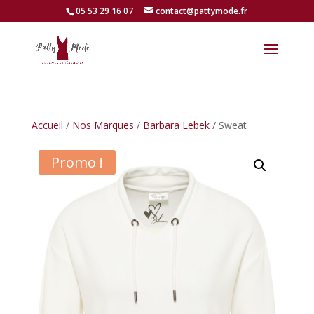
05 53 29 16 07
contact@pattymode.fr
Accueil
/
Nos Marques
/
Barbara Lebek
/ Sweat
Promo !