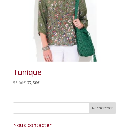
Tunique
Le
Le
55,00
€
27,50
€
prix
prix
initial
actuel
était :
est :
55,00€.
27,50€.
Nous contacter