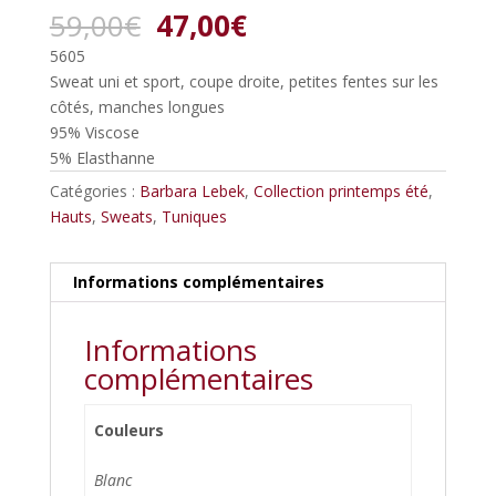
Le
Le
59,00
€
47,00
€
prix
prix
5605
initial
actuel
Sweat uni et sport, coupe droite, petites fentes sur les
était :
est :
côtés, manches longues
59,00€.
47,00€.
95% Viscose
5% Elasthanne
Catégories :
Barbara Lebek
,
Collection printemps été
,
Hauts
,
Sweats
,
Tuniques
Informations complémentaires
Informations
complémentaires
Couleurs
Blanc