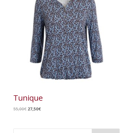
Tunique
Le
Le
55,00
€
27,50
€
prix
prix
initial
actuel
était :
est :