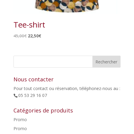
Tee-shirt
Le
Le
45,00
€
22,50
€
prix
prix
initial
actuel
était :
est :
45,00€.
22,50€.
Nous contacter
Pour tout contact ou réservation, téléphonez-nous au :
05 53 29 16 07
Catégories de produits
Promo
Promo