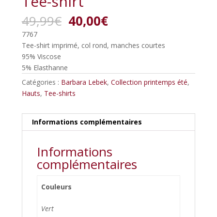
Tee-shirt
Le
Le
49,99
€
40,00
€
prix
prix
7767
initial
actuel
Tee-shirt imprimé, col rond, manches courtes
était :
est :
95% Viscose
49,99€.
40,00€.
5% Elasthanne
Catégories :
Barbara Lebek
,
Collection printemps été
,
Hauts
,
Tee-shirts
Informations complémentaires
Informations
complémentaires
Couleurs
Vert