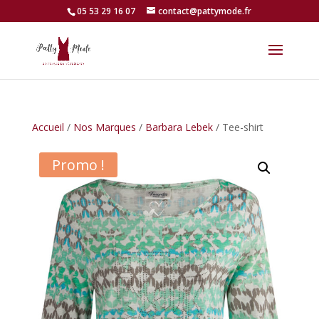
05 53 29 16 07
contact@pattymode.fr
Accueil
/
Nos Marques
/
Barbara Lebek
/ Tee-shirt
Promo !