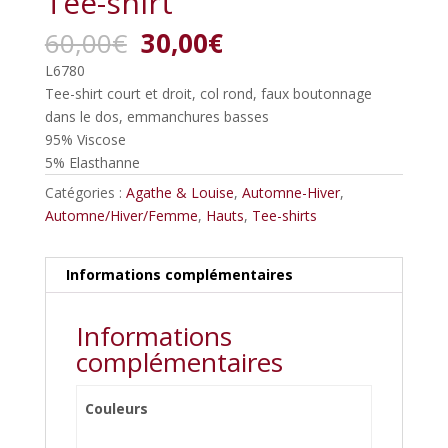
Tee-shirt
Le
Le
60,00
€
30,00
€
prix
prix
L6780
initial
actuel
Tee-shirt court et droit, col rond, faux boutonnage
était :
est :
dans le dos, emmanchures basses
60,00€.
30,00€.
95% Viscose
5% Elasthanne
Catégories :
Agathe & Louise
,
Automne-Hiver
,
Automne/Hiver/Femme
,
Hauts
,
Tee-shirts
Informations complémentaires
Informations
complémentaires
Couleurs