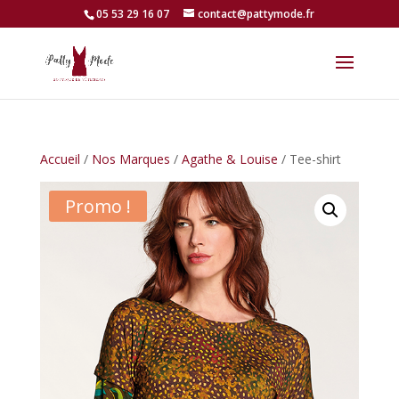
05 53 29 16 07
contact@pattymode.fr
Accueil
/
Nos Marques
/
Agathe & Louise
/ Tee-shirt
Promo !