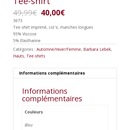
Tee-shirt
Le
Le
49,99
€
40,00
€
prix
prix
3673
initial
actuel
Tee-shirt imprimé, col V, manches longues
était :
est :
95% Viscose
49,99€.
40,00€.
5% Elasthanne
Catégories :
Automne/Hiver/Femme
,
Barbara Lebek
,
Hauts
,
Tee-shirts
Informations complémentaires
Informations
complémentaires
Couleurs
Bleu