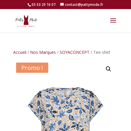
05 53 29 16 07
contact@pattymode.fr
Accueil
/
Nos Marques
/
SOYACONCEPT
/ Tee-shirt
Promo !