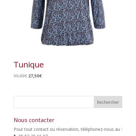
Tunique
Le
Le
55,00
€
27,50
€
prix
prix
initial
actuel
était :
est :
55,00€.
27,50€.
Nous contacter
Pour tout contact ou réservation, téléphonez-nous au :