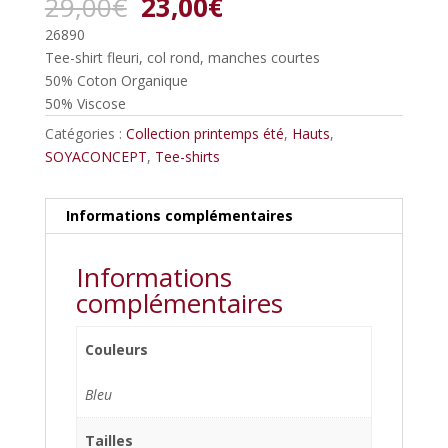
Le
Le
29,00
€
23,00
€
prix
prix
26890
initial
actuel
Tee-shirt fleuri, col rond, manches courtes
était :
est :
50% Coton Organique
29,00€.
23,00€.
50% Viscose
Catégories :
Collection printemps été
,
Hauts
,
SOYACONCEPT
,
Tee-shirts
Informations complémentaires
Informations
complémentaires
Couleurs
Bleu
Tailles