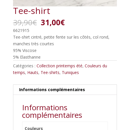
Tee-shirt
Le
Le
39,90
€
31,00
€
prix
prix
6621915
initial
actuel
Tee-shirt cintré, petite fente sur les côtés, col rond,
était :
est :
manches très courtes
39,90€.
31,00€.
95% Viscose
5% Elasthanne
Catégories :
Collection printemps été
,
Couleurs du
temps
,
Hauts
,
Tee-shirts
,
Tuniques
Informations complémentaires
Informations
complémentaires
Couleurs